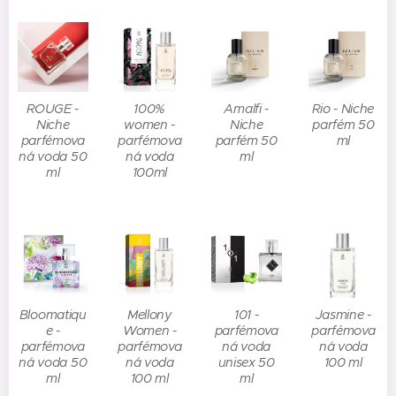
ROUGE -
100%
Amalfi -
Rio - Niche
Niche
women -
Niche
parfém 50
parfémova
parfémova
parfém 50
ml
ná voda 50
ná voda
ml
ml
100ml
Bloomatiqu
Mellony
101 -
Jasmine -
e -
Women -
parfémova
parfémova
parfémova
parfémova
ná voda
ná voda
ná voda 50
ná voda
unisex 50
100 ml
ml
100 ml
ml