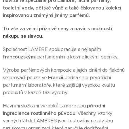
navržené speciálně pro Lambre, niche parfémy,
toaletní vody, dětské vůně a také číslovanou kolekci
inspirovanou známými jmény parfémů.
To vše za velmi příznivé ceny a navíc s možností
nákupu se slevou
.
Společnost LAMBRE spolupracuje s nejlepšími
francouzskými
parfumérními a kosmetickými podniky.
Výroba parfémových kompozic a jejich plnění do flakónů
se provádí pouze ve
Francii
. Jedná se o prvotřídní
parfumérní laboratoře, které zajišťují vysokou kvalitu
produktů v každé fázi výroby.
Hlavními složkami výrobků Lambre jsou
přírodní
ingredience rostlinného původu
. Všechny vzorky
vonných látek LAMBRE® jsou testovány nezávislou
neziskovou organizací, která zaručuje dodržování