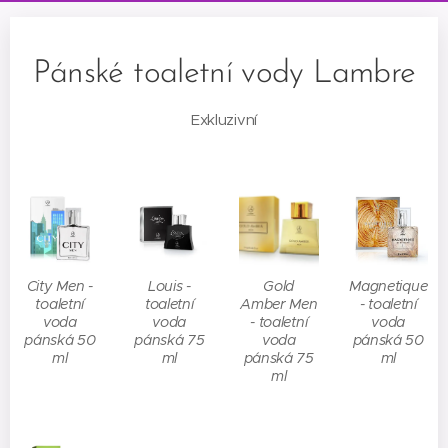
Pánské toaletní vody Lambre
Exkluzivní
City Men -
Louis -
Gold
Magnetique
toaletní
toaletní
Amber Men
- toaletní
voda
voda
- toaletní
voda
pánská 50
pánská 75
voda
pánská 50
ml
ml
pánská 75
ml
ml