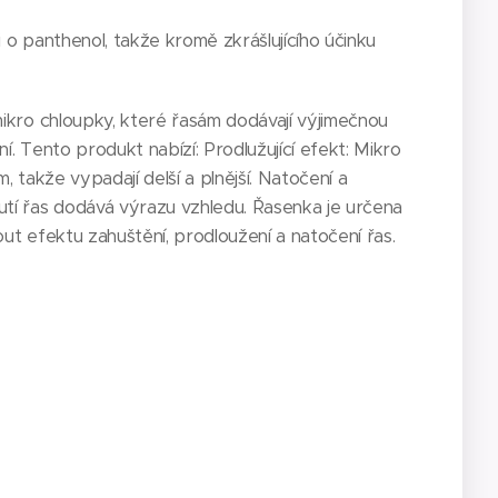
 o panthenol, takže kromě zkrášlujícího účinku
mikro chloupky, které řasám dodávají výjimečnou
í. Tento produkt nabízí: Prodlužující efekt: Mikro
, takže vypadají delší a plnější. Natočení a
tí řas dodává výrazu vzhledu. Řasenka je určena
ut efektu zahuštění, prodloužení a natočení řas.