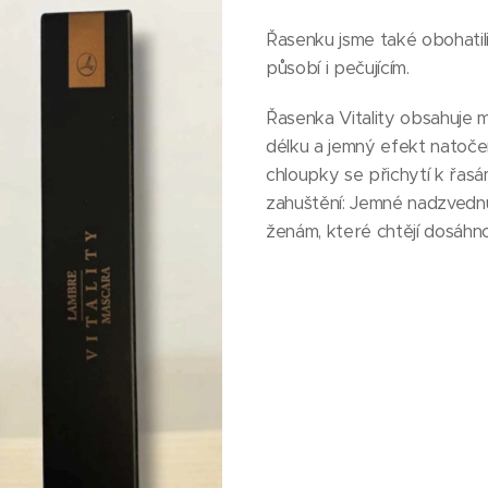
Řasenku jsme také obohatili
působí i pečujícím.
Řasenka Vitality obsahuje 
délku a jemný efekt natočen
chloupky se přichytí k řasám
zahuštění: Jemné nadzvednu
ženám, které chtějí dosáhno