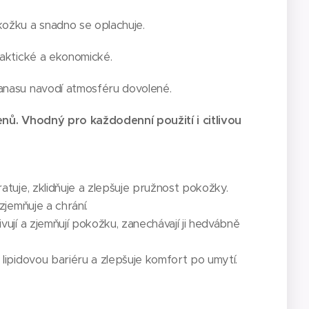
ožku a snadno se oplachuje.
raktické a ekonomické.
anasu navodí atmosféru dovolené.
enů. Vhodný pro každodenní použití i citlivou
atuje, zklidňuje a zlepšuje pružnost pokožky.
zjemňuje a chrání.
vují a zjemňují pokožku, zanechávají ji hedvábně
lipidovou bariéru a zlepšuje komfort po umytí.