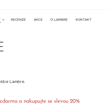
Y
RECENZE
AKCE
O LAMBRE
KONTAKT
E
bídce Lambre.
e zdarma a nakupujte se slevou 20%