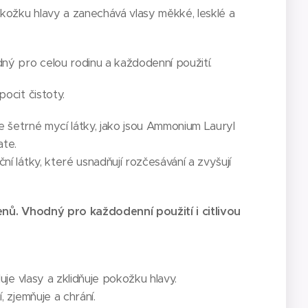
okožku hlavy a zanechává vlasy měkké, lesklé a
ný pro celou rodinu a každodenní použití.
ocit čistoty.
le šetrné mycí látky, jako jsou Ammonium Lauryl
ate.
í látky, které usnadňují rozčesávání a zvyšují
enů. Vhodný pro každodenní použití i citlivou
uje vlasy a zklidňuje pokožku hlavy.
, zjemňuje a chrání.