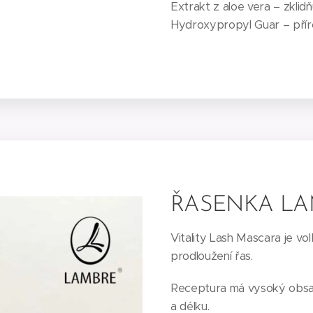
Extrakt z aloe vera – zklidň
Hydroxypropyl Guar – příro
ŘASENKA LAM
Vitality Lash Mascara je volb
prodloužení řas.
Receptura má vysoký obsah 
a délku.