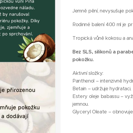
Jemně pění, nevysušuje pok
Rodinné balení 400 ml je p
Tropická vůně kokosu a an
Bez SLS, silikonů a parab
pokožku.
Aktivní složky:
Panthenol – intenzivně hydr
Betain – udržuje hydrataci, 
Estery oleje babassu – vyži
jemnou.
Glyceryl Oleate – obnovuje 