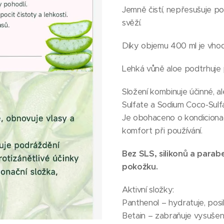
Jemně čistí, nepřesušuje p
svěží.
Díky objemu 400 ml je vhod
Lehká vůně aloe podtrhuje p
Složení kombinuje účinné, a
Sulfate a Sodium Coco-Sulf
Je obohaceno o kondicionačn
komfort při používání.
Bez SLS, silikonů a parab
pokožku.
Aktivní složky:
Panthenol – hydratuje, posil
Betain – zabraňuje vysušení